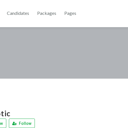
Candidates
Packages
Pages
tic
ew
Follow