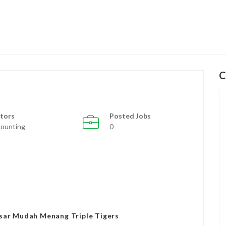
C
tors
Posted Jobs
ounting
0
sar Mudah Menang Triple Tigers