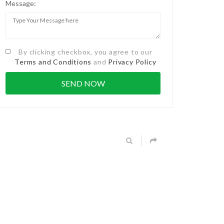
Message:
By clicking checkbox, you agree to our
Terms and Conditions
and
Privacy Policy