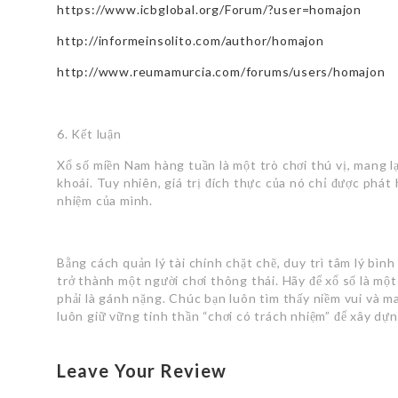
https://www.icbglobal.org/Forum/?user=homajon
http://informeinsolito.com/author/homajon
http://www.reumamurcia.com/forums/users/homajon
6. Kết luận
Xổ số miền Nam hàng tuần là một trò chơi thú vị, mang lạ
khoái. Tuy nhiên, giá trị đích thực của nó chỉ được phát 
nhiệm của mình.
Bằng cách quản lý tài chính chặt chẽ, duy trì tâm lý bình 
trở thành một người chơi thông thái. Hãy để xổ số là mộ
phải là gánh nặng. Chúc bạn luôn tìm thấy niềm vui và ma
luôn giữ vững tinh thần “chơi có trách nhiệm” để xây dựn
Leave Your Review