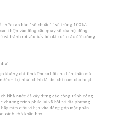
tổ chức rao bán “số chuẩn”, “số trúng 100%”.
 can thiệp vào lồng cầu quay số của hội đồng
ố và tránh rơi vào bẫy lừa đảo của các đối tượng
 nhà”
ạn không chỉ tìm kiếm cơ hội cho bản thân mà
nước – Lợi nhà” chính là kim chỉ nam cho hoạt
ách Nhà nước để xây dựng các công trình công
 chương trình phúc lợi xã hội tại địa phương.
, hãy mỉm cười vì bạn vừa đóng góp một phần
oàn cảnh khó khăn hơn