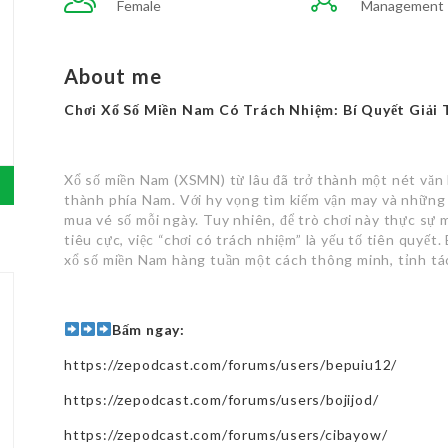
Female
Management
About me
Chơi Xổ Số Miền Nam Có Trách Nhiệm: Bí Quyết Giải 
Xổ số miền Nam (XSMN) từ lâu đã trở thành một nét văn h
thành phía Nam. Với hy vọng tìm kiếm vận may và những 
mua vé số mỗi ngày. Tuy nhiên, để trò chơi này thực sự 
tiêu cực, việc “chơi có trách nhiệm” là yếu tố tiên quyết.
xổ số miền Nam hàng tuần một cách thông minh, tỉnh tá
Bấm ngay:
https://zepodcast.com/forums/users/bepuiu12/
https://zepodcast.com/forums/users/bojijod/
https://zepodcast.com/forums/users/cibayow/