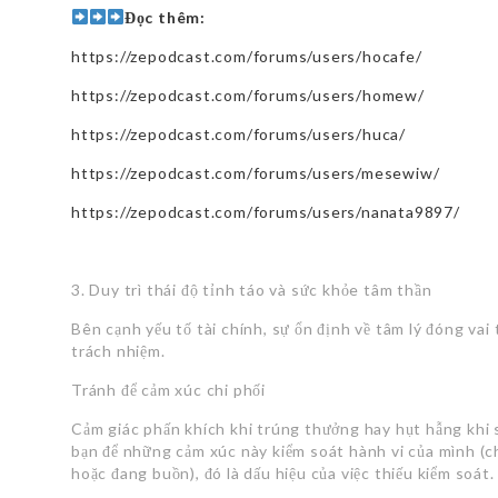
Đọc thêm:
https://zepodcast.com/forums/users/hocafe/
https://zepodcast.com/forums/users/homew/
https://zepodcast.com/forums/users/huca/
https://zepodcast.com/forums/users/mesewiw/
https://zepodcast.com/forums/users/nanata9897/
3. Duy trì thái độ tỉnh táo và sức khỏe tâm thần
Bên cạnh yếu tố tài chính, sự ổn định về tâm lý đóng vai 
trách nhiệm.
Tránh để cảm xúc chi phối
Cảm giác phấn khích khi trúng thưởng hay hụt hẫng khi s
bạn để những cảm xúc này kiểm soát hành vi của mình (c
hoặc đang buồn), đó là dấu hiệu của việc thiếu kiểm soát. 