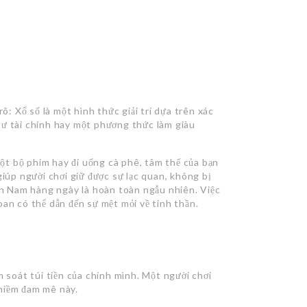
rõ: Xổ số là một hình thức giải trí dựa trên xác
tư tài chính hay một phương thức làm giàu
 một bộ phim hay đi uống cà phê, tâm thế của bạn
giúp người chơi giữ được sự lạc quan, không bị
iền Nam hàng ngày là hoàn toàn ngẫu nhiên. Việc
oan có thể dẫn đến sự mệt mỏi về tinh thần.
m soát túi tiền của chính mình. Một người chơi
 niềm đam mê này.