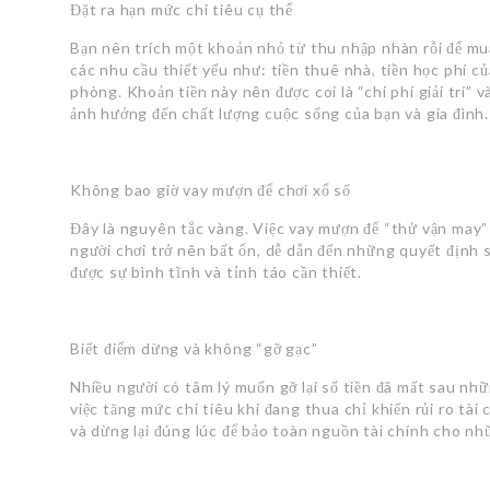
Đặt ra hạn mức chi tiêu cụ thể
Bạn nên trích một khoản nhỏ từ thu nhập nhàn rỗi để mu
các nhu cầu thiết yếu như: tiền thuê nhà, tiền học phí củ
phòng. Khoản tiền này nên được coi là “chi phí giải trí
ảnh hưởng đến chất lượng cuộc sống của bạn và gia đình.
Không bao giờ vay mượn để chơi xổ số
Đây là nguyên tắc vàng. Việc vay mượn để “thử vận may” 
người chơi trở nên bất ổn, dễ dẫn đến những quyết định sa
được sự bình tĩnh và tỉnh táo cần thiết.
Biết điểm dừng và không “gỡ gạc”
Nhiều người có tâm lý muốn gỡ lại số tiền đã mất sau nh
việc tăng mức chi tiêu khi đang thua chỉ khiến rủi ro tà
và dừng lại đúng lúc để bảo toàn nguồn tài chính cho nh