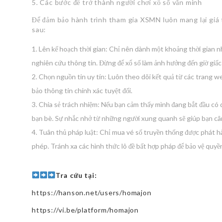
5. Các bước để trở thành người chơi xổ số văn minh
Để đảm bảo hành trình tham gia XSMN luôn mang lại giá t
sau:
Lên kế hoạch thời gian: Chỉ nên dành một khoảng thời gian n
nghiên cứu thông tin. Đừng để xổ số làm ảnh hưởng đến giờ giấc 
Chọn nguồn tin uy tín: Luôn theo dõi kết quả từ các trang we
bảo thông tin chính xác tuyệt đối.
Chia sẻ trách nhiệm: Nếu bạn cảm thấy mình đang bắt đầu có d
bạn bè. Sự nhắc nhở từ những người xung quanh sẽ giúp bạn cân
Tuân thủ pháp luật: Chỉ mua vé số truyền thống được phát hà
phép. Tránh xa các hình thức lô đề bất hợp pháp để bảo vệ quyền 
Tra cứu tại:
https://hanson.net/users/homajon
https://vi.be/platform/homajon