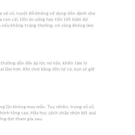
a vé số, tuyệt đối không sử dụng tiền dành cho
a con cái, tiền ăn uống hay tiền tiết kiệm dự
” và nếu không trúng thưởng, nó cũng không làm
thường dẫn đến áp lực nợ nần, khiến tâm lý
i lầm hơn. Khi chơi bằng tiền tự có, bạn sẽ giữ
ững lần không may mắn. Tuy nhiên, trong xổ số,
i chính tăng cao. Hãy học cách chấp nhận kết quả
ững đợt tham gia sau.