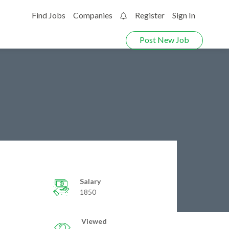
Find Jobs
Companies
Register
Sign In
0
Post New Job
Salary
1850
Viewed