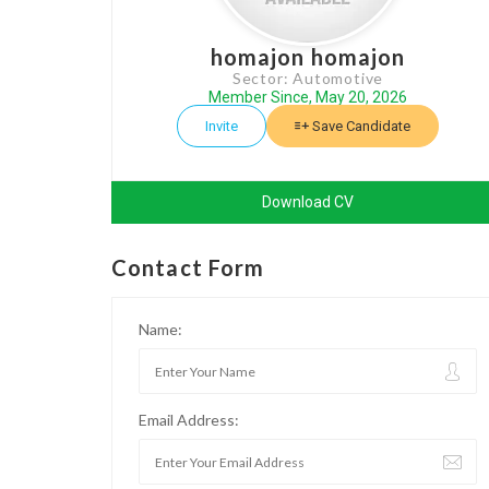
homajon homajon
Sector: Automotive
Member Since, May 20, 2026
Invite
Save Candidate
Download CV
Contact Form
Name:
Email Address: