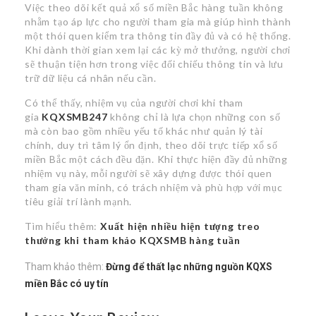
Việc theo dõi kết quả xổ số miền Bắc hàng tuần không
nhằm tạo áp lực cho người tham gia mà giúp hình thành
một thói quen kiểm tra thông tin đầy đủ và có hệ thống.
Khi dành thời gian xem lại các kỳ mở thưởng, người chơi
sẽ thuận tiện hơn trong việc đối chiếu thông tin và lưu
trữ dữ liệu cá nhân nếu cần.
Có thể thấy, nhiệm vụ của người chơi khi tham
gia
KQXSMB247
không chỉ là lựa chọn những con số
mà còn bao gồm nhiều yếu tố khác như quản lý tài
chính, duy trì tâm lý ổn định, theo dõi trực tiếp xổ số
miền Bắc một cách đều đặn. Khi thực hiện đầy đủ những
nhiệm vụ này, mỗi người sẽ xây dựng được thói quen
tham gia văn minh, có trách nhiệm và phù hợp với mục
tiêu giải trí lành mạnh.
Tìm hiểu thêm:
Xuất hiện nhiều hiện tượng treo
thưởng khi tham khảo KQXSMB hàng tuần
Tham khảo thêm:
Đừng để thất lạc những nguồn KQXS
miền Bắc có uy tín