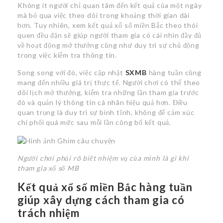
Không ít người chỉ quan tâm đến kết quả của một ngày
mà bỏ qua việc theo dõi trong khoảng thời gian dài
hơn. Tuy nhiên, xem kết quả xổ số miền Bắc theo thói
quen đều đặn sẽ giúp người tham gia có cái nhìn đầy đủ
về hoạt động mở thưởng cũng như duy trì sự chủ động
trong việc kiểm tra thông tin.
Song song với đó, việc cập nhật
SXMB
hàng tuần cũng
mang đến nhiều giá trị thực tế. Người chơi có thể theo
dõi lịch mở thưởng, kiểm tra những lần tham gia trước
đó và quản lý thông tin cá nhân hiệu quả hơn. Điều
quan trọng là duy trì sự bình tĩnh, không để cảm xúc
chi phối quá mức sau mỗi lần công bố kết quả.
Người chơi phải rõ biết nhiệm vụ của mình là gì khi
tham gia xổ số MB
Kết quả xổ số miền Bắc hàng tuần
giúp xây dựng cách tham gia có
trách nhiệm