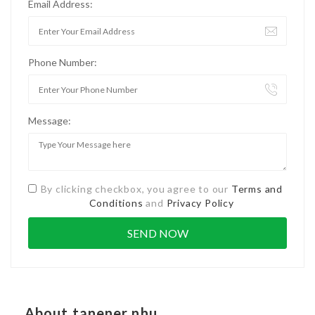
Email Address:
Phone Number:
Message:
By clicking checkbox, you agree to our
Terms and
Conditions
and
Privacy Policy
About tanener nhu