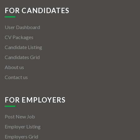
FOR CANDIDATES
User Dashboard
CV Packages
Candidate Listing
Candidates Grid
About us
Contact us
FOR EMPLOYERS
Post New Job
Employer Listing
Employers Grid