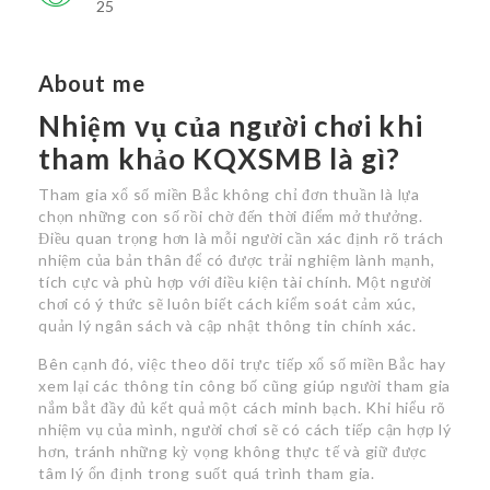
25
About me
Nhiệm vụ của người chơi khi
tham khảo KQXSMB là gì?
Tham gia xổ số miền Bắc không chỉ đơn thuần là lựa
chọn những con số rồi chờ đến thời điểm mở thưởng.
Điều quan trọng hơn là mỗi người cần xác định rõ trách
nhiệm của bản thân để có được trải nghiệm lành mạnh,
tích cực và phù hợp với điều kiện tài chính. Một người
chơi có ý thức sẽ luôn biết cách kiểm soát cảm xúc,
quản lý ngân sách và cập nhật thông tin chính xác.
Bên cạnh đó, việc theo dõi trực tiếp xổ số miền Bắc hay
xem lại các thông tin công bố cũng giúp người tham gia
nắm bắt đầy đủ kết quả một cách minh bạch. Khi hiểu rõ
nhiệm vụ của mình, người chơi sẽ có cách tiếp cận hợp lý
hơn, tránh những kỳ vọng không thực tế và giữ được
tâm lý ổn định trong suốt quá trình tham gia.