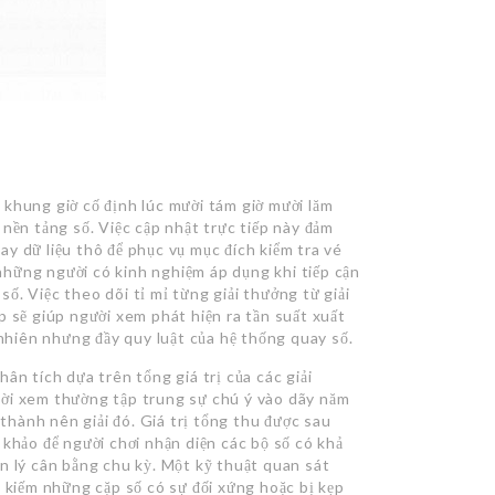
 khung giờ cố định lúc mười tám giờ mười lăm
 nền tảng số. Việc cập nhật trực tiếp này đảm
y dữ liệu thô để phục vụ mục đích kiểm tra vé
hững người có kinh nghiệm áp dụng khi tiếp cận
 số. Việc theo dõi tỉ mỉ từng giải thưởng từ giải
iếp sẽ giúp người xem phát hiện ra tần suất xuất
 nhiên nhưng đầy quy luật của hệ thống quay số.
ân tích dựa trên tổng giá trị của các giải
ười xem thường tập trung sự chú ý vào dãy năm
 thành nên giải đó. Giá trị tổng thu được sau
 khảo để người chơi nhận diện các bộ số có khả
n lý cân bằng chu kỳ. Một kỹ thuật quan sát
m kiếm những cặp số có sự đối xứng hoặc bị kẹp