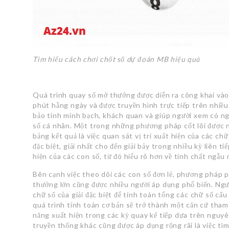
Tìm hiểu cách chơi chốt số dự đoán MB hiệu quả
Quá trình quay số mở thưởng được diễn ra công khai vào
phút hằng ngày và được truyền hình trực tiếp trên nhiều
bảo tính minh bạch, khách quan và giúp người xem có nga
số cá nhân. Một trong những phương pháp cốt lõi được n
bảng kết quả là việc quan sát vị trí xuất hiện của các chữ
đặc biệt, giải nhất cho đến giải bảy trong nhiều kỳ liên t
hiện của các con số, từ đó hiểu rõ hơn về tính chất ngẫu
Bên cạnh việc theo dõi các con số đơn lẻ, phương pháp ph
thưởng lớn cũng được nhiều người áp dụng phổ biến. Ng
chữ số của giải đặc biệt để tính toán tổng các chữ số cấu
quá trình tính toán cơ bản sẽ trở thành một căn cứ tham
năng xuất hiện trong các kỳ quay kế tiếp dựa trên nguyê
truyền thống khác cũng được áp dụng rộng rãi là việc tì