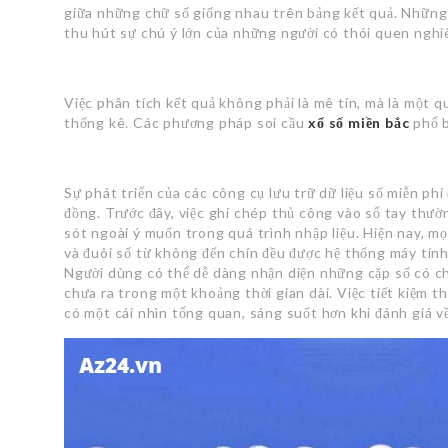
giữa những chữ số giống nhau trên bảng kết quả. Những 
thu hút sự chú ý lớn của những người có thói quen nghi
Việc phân tích kết quả không phải là mê tín, mà là một q
thống kê. Các phương pháp soi cầu
xổ số miền bắc
phổ 
Sự phát triển của các công cụ lưu trữ dữ liệu số miễn phí
đồng. Trước đây, việc ghi chép thủ công vào sổ tay thườn
sót ngoài ý muốn trong quá trình nhập liệu. Hiện nay, mọ
và đuôi số từ không đến chín đều được hệ thống máy tính 
Người dùng có thể dễ dàng nhận diện những cặp số có ch
chưa ra trong một khoảng thời gian dài. Việc tiết kiệm t
có một cái nhìn tổng quan, sáng suốt hơn khi đánh giá về 