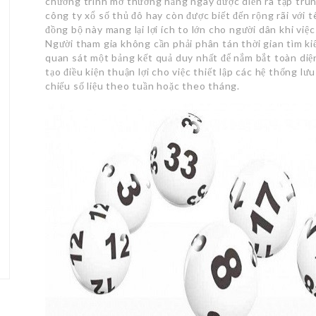
chương trình mở thưởng hằng ngày được diễn ra tập trung 
công ty xổ số thủ đô hay còn được biết đến rộng rãi với 
đồng bộ này mang lại lợi ích to lớn cho người dân khi việc
Người tham gia không cần phải phân tán thời gian tìm ki
quan sát một bảng kết quả duy nhất để nắm bắt toàn diệ
tạo điều kiện thuận lợi cho việc thiết lập các hệ thống lư
chiếu số liệu theo tuần hoặc theo tháng.