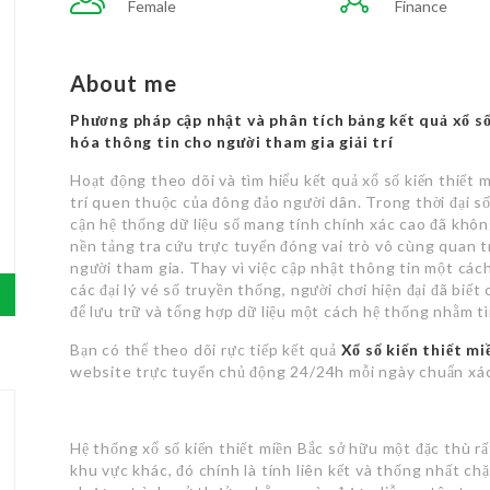
Female
Finance
About me
Phương pháp cập nhật và phân tích bảng kết quả xổ số
hóa thông tin cho người tham gia giải trí
Hoạt động theo dõi và tìm hiểu kết quả xổ số kiến thiết m
trí quen thuộc của đông đảo người dân. Trong thời đại số
cận hệ thống dữ liệu số mang tính chính xác cao đã không 
nền tảng tra cứu trực tuyến đóng vai trò vô cùng quan t
người tham gia. Thay vì việc cập nhật thông tin một cách
các đại lý vé số truyền thống, người chơi hiện đại đã bi
để lưu trữ và tổng hợp dữ liệu một cách hệ thống nhằm t
Bạn có thể theo dõi rực tiếp kết quả
Xổ số kiến thiết mi
website trực tuyến chủ động 24/24h mỗi ngày chuẩn xác
Hệ thống xổ số kiến thiết miền Bắc sở hữu một đặc thù rất
khu vực khác, đó chính là tính liên kết và thống nhất ch