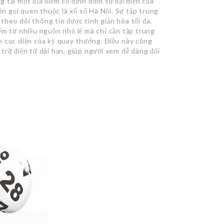
tại một địa điểm cố định dưới sự đại diện của
tên gọi quen thuộc là xổ số Hà Nội. Sự tập trung
 theo dõi thông tin được tinh giản hóa tối đa.
ếm từ nhiều nguồn nhỏ lẻ mà chỉ cần tập trung
n cục diện của kỳ quay thưởng. Điều này cũng
u trữ điện tử dài hạn, giúp người xem dễ dàng đối