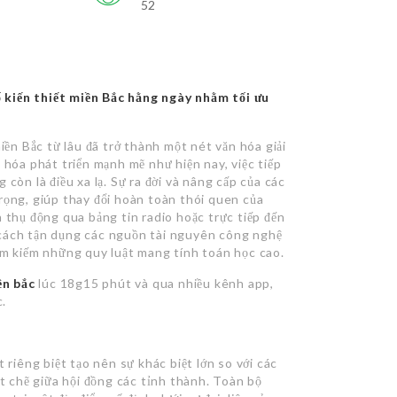
52
 kiến thiết miền Bắc hằng ngày nhằm tối ưu
iền Bắc từ lâu đã trở thành một nét văn hóa giải
 hóa phát triển mạnh mẽ như hiện nay, việc tiếp
còn là điều xa lạ. Sự ra đời và nâng cấp của các
rọng, giúp thay đổi hoàn toàn thói quen của
 thụ động qua bảng tin radio hoặc trực tiếp đến
ết cách tận dụng các nguồn tài nguyên công nghệ
ìm kiếm những quy luật mang tính toán học cao.
ền bắc
lúc 18g15 phút và qua nhiều kênh app,
.
 riêng biệt tạo nên sự khác biệt lớn so với các
ặt chẽ giữa hội đồng các tỉnh thành. Toàn bộ