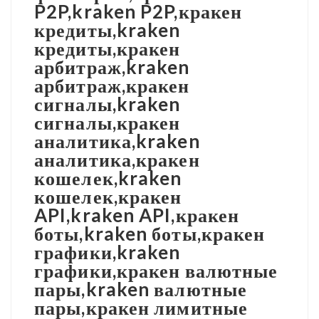
P2P,kraken P2P,кракен
кредиты,kraken
кредиты,кракен
арбитраж,kraken
арбитраж,кракен
сигналы,kraken
сигналы,кракен
аналитика,kraken
аналитика,кракен
кошелек,kraken
кошелек,кракен
API,kraken API,кракен
боты,kraken боты,кракен
графики,kraken
графики,кракен валютные
пары,kraken валютные
пары,кракен лимитные