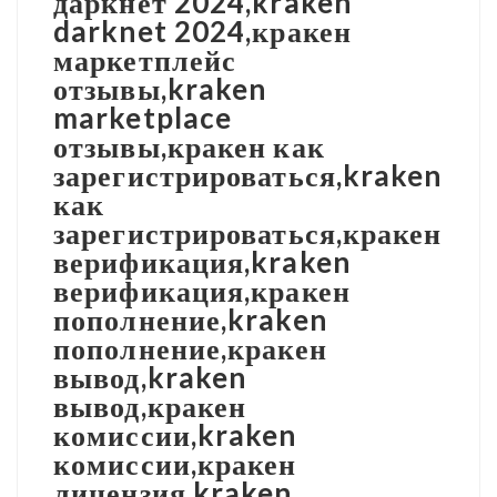
даркнет 2024,kraken
darknet 2024,кракен
маркетплейс
отзывы,kraken
marketplace
отзывы,кракен как
зарегистрироваться,kraken
как
зарегистрироваться,кракен
верификация,kraken
верификация,кракен
пополнение,kraken
пополнение,кракен
вывод,kraken
вывод,кракен
комиссии,kraken
комиссии,кракен
лицензия,kraken