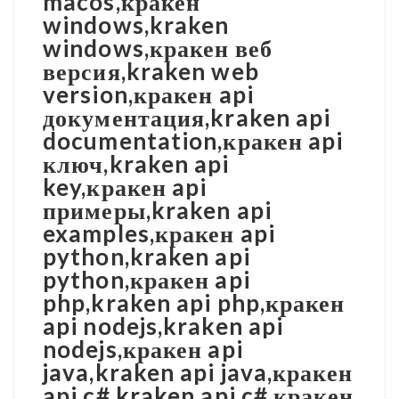
macos,кракен
windows,kraken
windows,кракен веб
версия,kraken web
version,кракен api
документация,kraken api
documentation,кракен api
ключ,kraken api
key,кракен api
примеры,kraken api
examples,кракен api
python,kraken api
python,кракен api
php,kraken api php,кракен
api nodejs,kraken api
nodejs,кракен api
java,kraken api java,кракен
api c#,kraken api c#,кракен