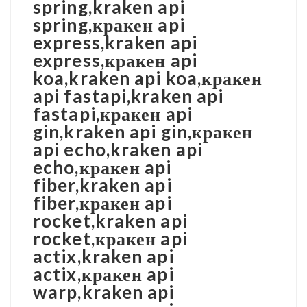
spring,kraken api
spring,кракен api
express,kraken api
express,кракен api
koa,kraken api koa,кракен
api fastapi,kraken api
fastapi,кракен api
gin,kraken api gin,кракен
api echo,kraken api
echo,кракен api
fiber,kraken api
fiber,кракен api
rocket,kraken api
rocket,кракен api
actix,kraken api
actix,кракен api
warp,kraken api