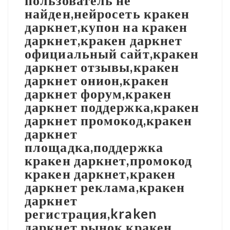
пользователь не
найден,нейросеть кракен
даркнет,купон на кракен
даркнет,кракен даркнет
официальный сайт,кракен
даркнет отзывы,кракен
даркнет онион,кракен
даркнет форум,кракен
даркнет поддержка,кракен
даркнет промокод,кракен
даркнет
площадка,поддержка
кракен даркнет,промокод
кракен даркнет,кракен
даркнет реклама,кракен
даркнет
регистрация,kraken
даркнет рынок,кракен