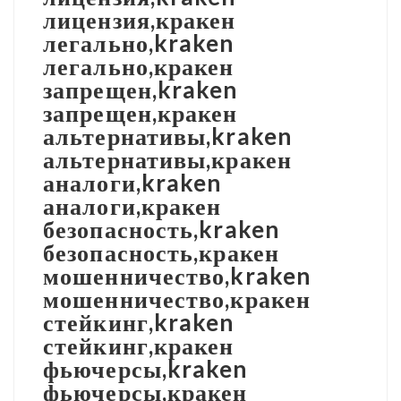
лицензия,кракен
легально,kraken
легально,кракен
запрещен,kraken
запрещен,кракен
альтернативы,kraken
альтернативы,кракен
аналоги,kraken
аналоги,кракен
безопасность,kraken
безопасность,кракен
мошенничество,kraken
мошенничество,кракен
стейкинг,kraken
стейкинг,кракен
фьючерсы,kraken
фьючерсы,кракен