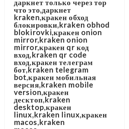
даркнет только через тор
что это,даркнет
kraken,кракен обход
блокировки,kraken obhod
blokirovki,кракен onion
mirror,kraken onion
mirror,кракен qr код
вход,kraken qr code
вход,кракен телеграм
бот,kraken telegram
bot,кракен мобильная
версия,kraken mobile
version,кракен
десктоп,kraken
desktop,кракен
linux,kraken linux,кракен
macos,kraken