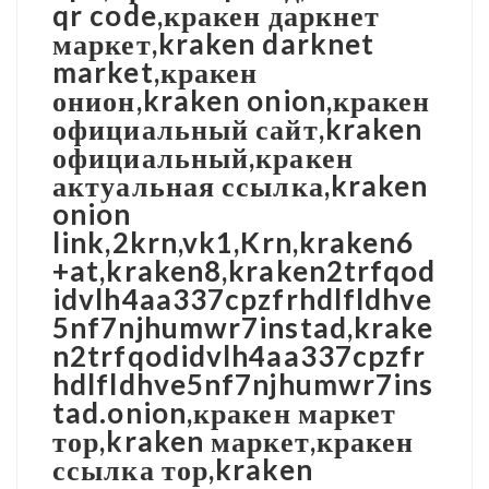
qr code,кракен даркнет
маркет,kraken darknet
market,кракен
онион,kraken onion,кракен
официальный сайт,kraken
официальный,кракен
актуальная ссылка,kraken
onion
link,2krn,vk1,Krn,kraken6
+at,kraken8,kraken2trfqod
idvlh4aa337cpzfrhdlfldhve
5nf7njhumwr7instad,krake
n2trfqodidvlh4aa337cpzfr
hdlfldhve5nf7njhumwr7ins
tad.onion,кракен маркет
тор,kraken маркет,кракен
ссылка тор,kraken