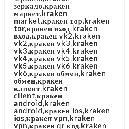
зеркало,кракен
маркет,kraken
market,кракен тор,kraken
tor,кракен вход,kraken
вход,кракен vk2,kraken
vk2,кракен vk3,kraken
vk3,кракен vk4,kraken
vk4,кракен vk5,kraken
vk5,кракен vk6,kraken
vk6,кракен обмен,kraken
обмен,кракен
клиент,kraken
client,кракен
android,kraken
android,кракен ios,kraken
ios,кракен vpn,kraken
vpn,кракен qr код,kraken