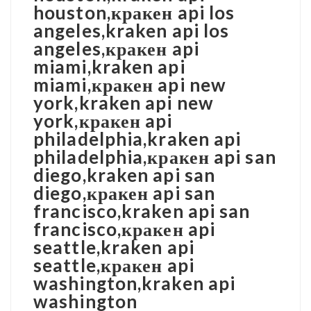
houston,кракен api los
angeles,kraken api los
angeles,кракен api
miami,kraken api
miami,кракен api new
york,kraken api new
york,кракен api
philadelphia,kraken api
philadelphia,кракен api san
diego,kraken api san
diego,кракен api san
francisco,kraken api san
francisco,кракен api
seattle,kraken api
seattle,кракен api
washington,kraken api
washington