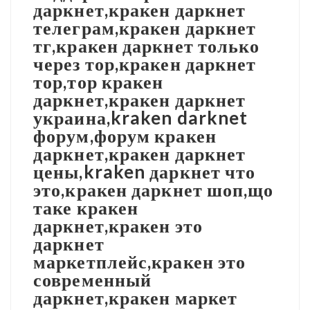
даркнет,кракен даркнет
телеграм,кракен даркнет
тг,кракен даркнет только
через тор,кракен даркнет
тор,тор кракен
даркнет,кракен даркнет
украина,kraken darknet
форум,форум кракен
даркнет,кракен даркнет
цены,kraken даркнет что
это,кракен даркнет шоп,що
таке кракен
даркнет,кракен это
даркнет
маркетплейс,кракен это
современный
даркнет,кракен маркет