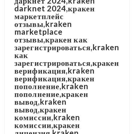
даркнет 2024,kraken
darknet 2024,кракен
маркетплейс
отзывы,kraken
marketplace
отзывы,кракен как
зарегистрироваться,kraken
как
зарегистрироваться,кракен
верификация,kraken
верификация,кракен
пополнение,kraken
пополнение,кракен
вывод,kraken
вывод,кракен
комиссии,kraken
комиссии,кракен
лицензия,kraken