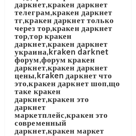
даркнет,кракен даркнет
телеграм,кракен даркнет
тг,кракен даркнет только
через тор,кракен даркнет
тор,тор кракен
даркнет,кракен даркнет
украина,kraken darknet
форум,форум кракен
даркнет,кракен даркнет
цены,kraken даркнет что
это,кракен даркнет шоп,що
таке кракен
даркнет,кракен это
даркнет
маркетплейс,кракен это
современный
даркнет,кракен маркет