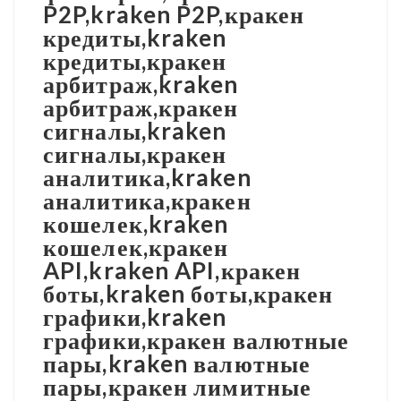
P2P,kraken P2P,кракен
кредиты,kraken
кредиты,кракен
арбитраж,kraken
арбитраж,кракен
сигналы,kraken
сигналы,кракен
аналитика,kraken
аналитика,кракен
кошелек,kraken
кошелек,кракен
API,kraken API,кракен
боты,kraken боты,кракен
графики,kraken
графики,кракен валютные
пары,kraken валютные
пары,кракен лимитные