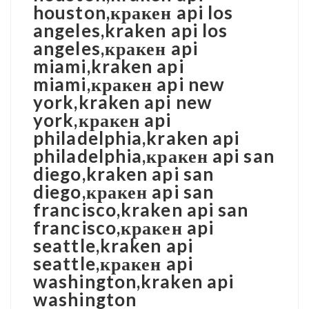
houston,кракен api los
angeles,kraken api los
angeles,кракен api
miami,kraken api
miami,кракен api new
york,kraken api new
york,кракен api
philadelphia,kraken api
philadelphia,кракен api san
diego,kraken api san
diego,кракен api san
francisco,kraken api san
francisco,кракен api
seattle,kraken api
seattle,кракен api
washington,kraken api
washington