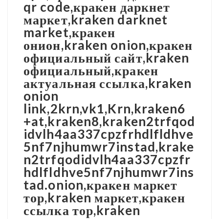
qr code,кракен даркнет
маркет,kraken darknet
market,кракен
онион,kraken onion,кракен
официальный сайт,kraken
официальный,кракен
актуальная ссылка,kraken
onion
link,2krn,vk1,Krn,kraken6
+at,kraken8,kraken2trfqod
idvlh4aa337cpzfrhdlfldhve
5nf7njhumwr7instad,krake
n2trfqodidvlh4aa337cpzfr
hdlfldhve5nf7njhumwr7ins
tad.onion,кракен маркет
тор,kraken маркет,кракен
ссылка тор,kraken