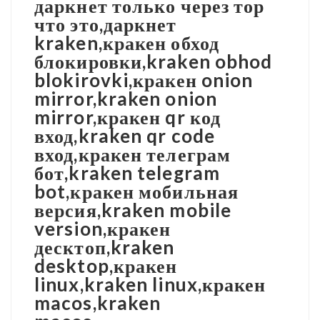
даркнет только через тор
что это,даркнет
kraken,кракен обход
блокировки,kraken obhod
blokirovki,кракен onion
mirror,kraken onion
mirror,кракен qr код
вход,kraken qr code
вход,кракен телеграм
бот,kraken telegram
bot,кракен мобильная
версия,kraken mobile
version,кракен
десктоп,kraken
desktop,кракен
linux,kraken linux,кракен
macos,kraken