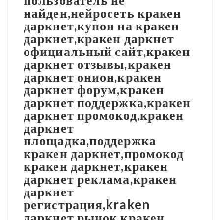
пользователь не
найден,нейросеть кракен
даркнет,купон на кракен
даркнет,кракен даркнет
официальный сайт,кракен
даркнет отзывы,кракен
даркнет онион,кракен
даркнет форум,кракен
даркнет поддержка,кракен
даркнет промокод,кракен
даркнет
площадка,поддержка
кракен даркнет,промокод
кракен даркнет,кракен
даркнет реклама,кракен
даркнет
регистрация,kraken
даркнет рынок,кракен