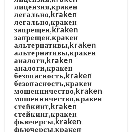
лицензия,кракен
легально,kraken
легально,кракен
запрещен,kraken
запрещен,кракен
альтернативы,kraken
альтернативы,кракен
аналоги,kraken
аналоги,кракен
безопасность,kraken
безопасность,кракен
мошенничество,kraken
мошенничество,кракен
стейкинг,kraken
стейкинг,кракен
фьючерсы,kraken
фьючерсы,кракен