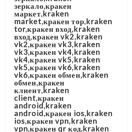
зеркало,кракен
маркет,kraken
market,кракен тор,kraken
tor,кракен вход,kraken
вход,кракен vk2,kraken
vk2,кракен vk3,kraken
vk3,кракен vk4,kraken
vk4,кракен vk5,kraken
vk5,кракен vk6,kraken
vk6,кракен обмен,kraken
обмен,кракен
клиент,kraken
client,кракен
android,kraken
android,кракен ios,kraken
ios,кракен vpn,kraken
vpn,кракен qr код,kraken