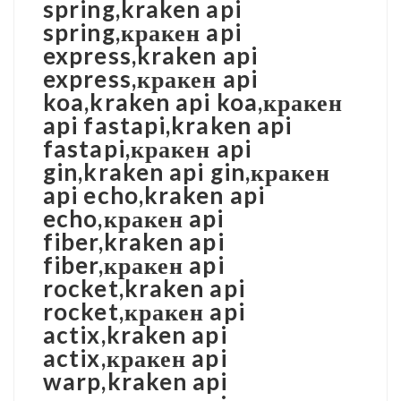
spring,kraken api
spring,кракен api
express,kraken api
express,кракен api
koa,kraken api koa,кракен
api fastapi,kraken api
fastapi,кракен api
gin,kraken api gin,кракен
api echo,kraken api
echo,кракен api
fiber,kraken api
fiber,кракен api
rocket,kraken api
rocket,кракен api
actix,kraken api
actix,кракен api
warp,kraken api