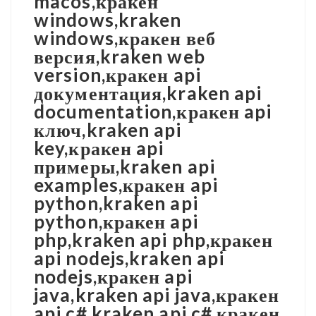
macos,кракен
windows,kraken
windows,кракен веб
версия,kraken web
version,кракен api
документация,kraken api
documentation,кракен api
ключ,kraken api
key,кракен api
примеры,kraken api
examples,кракен api
python,kraken api
python,кракен api
php,kraken api php,кракен
api nodejs,kraken api
nodejs,кракен api
java,kraken api java,кракен
api c#,kraken api c#,кракен