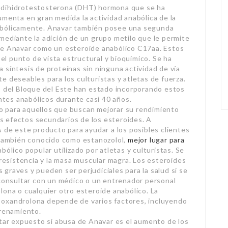
 dihidrotestosterona (DHT) hormona que se ha
umenta en gran medida la actividad anabólica de la
abólicamente. Anavar también posee una segunda
mediante la adición de un grupo metilo que le permite
ente Anavar como un esteroide anabólico C17­aa. Estos
l punto de vista estructural y bioquímico. Se ha
 síntesis de proteínas sin ninguna actividad de vía
e deseables para los culturistas y atletas de fuerza.
s del Bloque del Este han estado incorporando estos
tes anabólicos durante casi 40 años.
o para aquellos que buscan mejorar su rendimiento
los efectos secundarios de los esteroides. A
s de este producto para ayudar a los posibles clientes
, también conocido como estanozolol,
mejor lugar para
ólico popular utilizado por atletas y culturistas. Se
 resistencia y la masa muscular magra. Los esteroides
graves y pueden ser perjudiciales para la salud si se
 consultar con un médico o un entrenador personal
lona o cualquier otro esteroide anabólico. La
 oxandrolona depende de varios factores, incluyendo
ntrenamiento.
star expuesto si abusa de Anavar es el aumento de los