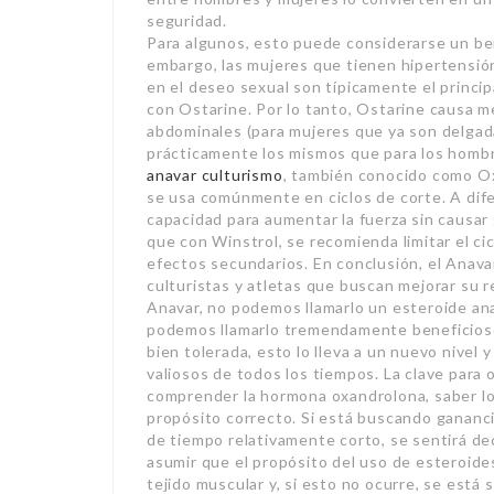
seguridad.
Para algunos, esto puede considerarse un ben
embargo, las mujeres que tienen hipertensió
en el deseo sexual son típicamente el princi
con Ostarine. Por lo tanto, Ostarine causa me
abdominales (para mujeres que ya son delgada
prácticamente los mismos que para los homb
anavar culturismo
, también conocido como Ox
se usa comúnmente en ciclos de corte. A dif
capacidad para aumentar la fuerza sin causar 
que con Winstrol, se recomienda limitar el ci
efectos secundarios. En conclusión, el Anava
culturistas y atletas que buscan mejorar su r
Anavar, no podemos llamarlo un esteroide a
podemos llamarlo tremendamente beneficios
bien tolerada, esto lo lleva a un nuevo nivel
valiosos de todos los tiempos. La clave para
comprender la hormona oxandrolona, saber lo
propósito correcto. Si está buscando gananc
de tiempo relativamente corto, se sentirá d
asumir que el propósito del uso de esteroid
tejido muscular y, si esto no ocurre, se está