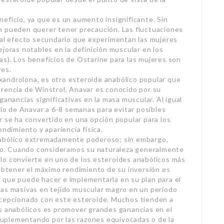
eficio, ya que es un aumento insignificante. Sin
n pueden querer tener precaución. Las fluctuaciones
pal efecto secundario que experimentan las mujeres
joras notables en la definición muscular en los
s). Los beneficios de Ostarine para las mujeres son
res.
androlona, es otro esteroide anabólico popular que
erencia de Winstrol, Anavar es conocido por su
ganancias significativas en la masa muscular. Al igual
clo de Anavar a 6-8 semanas para evitar posibles
r se ha convertido en una opción popular para los
endimiento y apariencia física.
nabólico extremadamente poderoso; sin embargo,
o. Cuando consideramos su naturaleza generalmente
 y lo convierte en uno de los esteroides anabólicos más
 obtener el máximo rendimiento de su inversión es
 que puede hacer e implementarla en su plan para el
ias masivas en tejido muscular magro en un período
ecepcionado con este esteroide. Muchos tienden a
es anabólicos es promover grandes ganancias en el
 suplementando por las razones equivocadas o de la