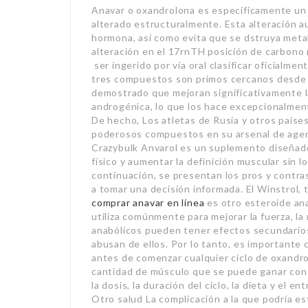
Anavar o oxandrolona es específicamente un
alterado estructuralmente. Esta alteración a
hormona, así como evita que se dstruya met
alteración en el 17rnTH posición de carbono 
ser ingerido por vía oral clasificar oficialm
tres compuestos son primos cercanos desde e
demostrado que mejoran significativamente la
androgénica, lo que los hace excepcionalment
De hecho, Los atletas de Rusia y otros paíse
poderosos compuestos en su arsenal de agen
Crazybulk Anvarol es un suplemento diseñad
físico y aumentar la definición muscular sin 
continuación, se presentan los pros y contra
a tomar una decisión informada. El Winstrol
comprar anavar en línea
es otro esteroide anab
utiliza comúnmente para mejorar la fuerza, la
anabólicos pueden tener efectos secundarios 
abusan de ellos. Por lo tanto, es importante
antes de comenzar cualquier ciclo de oxandro
cantidad de músculo que se puede ganar con
la dosis, la duración del ciclo, la dieta y el e
Otro salud La complicación a la que podría e