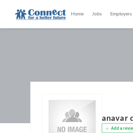
Home
Jobs
Employers
anavar d
Add a revi