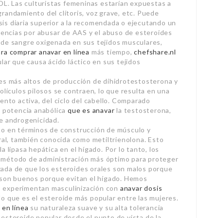
LDL. Las culturistas femeninas estarían expuestas a
randamiento del clítoris, voz grave, etc. Puede
is diaria superior a la recomendada o ejecutando un
cuencias por abusar de AAS y el abuso de esteroides
 de sangre oxigenada en sus tejidos musculares,
ara comprar anavar en línea
más tiempo,
chefshare.nl
lar que causa ácido láctico en sus tejidos
les más altos de producción de dihidrotestosterona y
olículos pilosos se contraen, lo que resulta en una
ento activa, del ciclo del cabello. Comparado
s potencia anabólica
que es anavar
la testosterona,
de androgenicidad.
to en términos de construcción de músculo y
oral, también conocida como metiltrienolona. Esto
 lipasa hepática en el hígado. Por lo tanto, los
 método de administración más óptimo para proteger
lizada de que los esteroides orales son malos porque
s son buenos porque evitan el hígado. Hemos
 experimentan masculinización con
anavar dosis
o que es el esteroide más popular entre las mujeres.
 en línea
su naturaleza suave y su alta tolerancia
esteroide popular desde el punto de vista de la