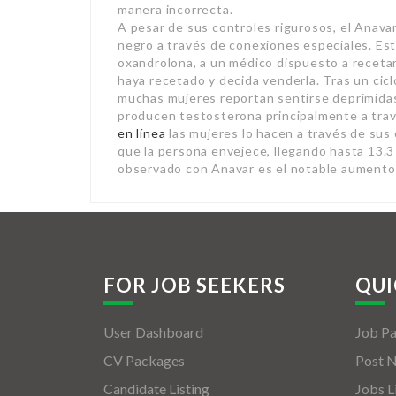
manera incorrecta.
A pesar de sus controles rigurosos, el Anavar
negro a través de conexiones especiales. Es
oxandrolona, a un médico dispuesto a recetar
haya recetado y decida venderla. Tras un cic
muchas mujeres reportan sentirse deprimidas
producen testosterona principalmente a trav
en línea
las mujeres lo hacen a través de sus
que la persona envejece, llegando hasta 13.
observado con Anavar es el notable aumento 
FOR JOB SEEKERS
QUI
User Dashboard
Job P
CV Packages
Post 
Candidate Listing
Jobs L