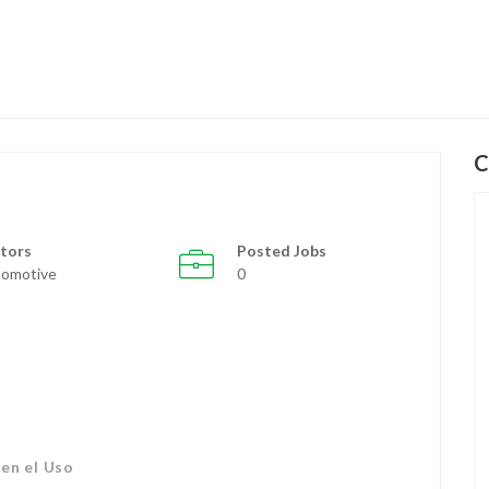
C
tors
Posted Jobs
omotive
0
en el Uso