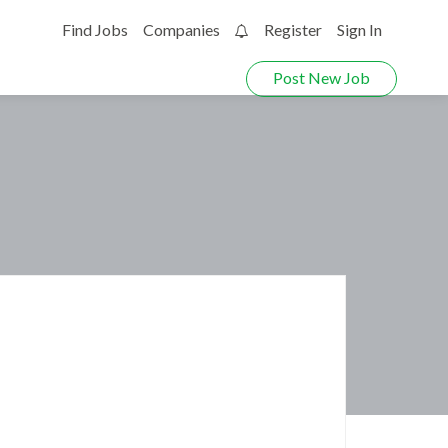
Find Jobs
Companies
Register
Sign In
0
Post New Job