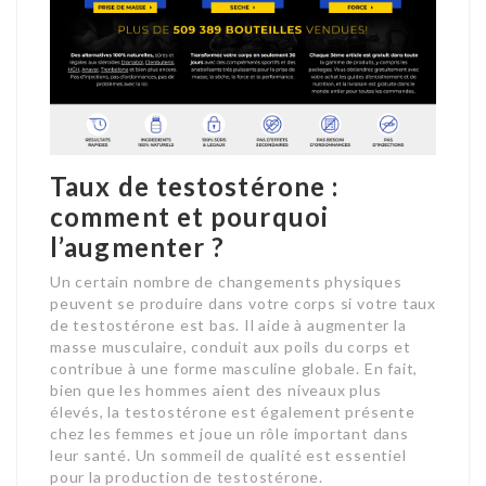
Taux de testostérone :
comment et pourquoi
l’augmenter ?
Un certain nombre de changements physiques
peuvent se produire dans votre corps si votre taux
de testostérone est bas. Il aide à augmenter la
masse musculaire, conduit aux poils du corps et
contribue à une forme masculine globale. En fait,
bien que les hommes aient des niveaux plus
élevés, la testostérone est également présente
chez les femmes et joue un rôle important dans
leur santé. Un sommeil de qualité est essentiel
pour la production de testostérone.